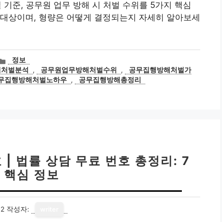
처벌 기준, 공무원 업무 방해 시 처벌 수위를 5가지 핵심
 대상이며, 형량은 어떻게 결정되는지 자세히 알아보세
카
정보
테
해처벌분석
,
공무원업무방해처벌수위
,
공무집행방해처벌가
고
무집행방해처벌노하우
,
공무집행방해총정리
리
 법률 상담 무료 번호 총정리: 7
 핵심 정보
12
작성자:
writer