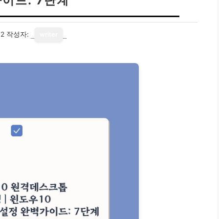
이드: 7단계
12
작성자:
writer