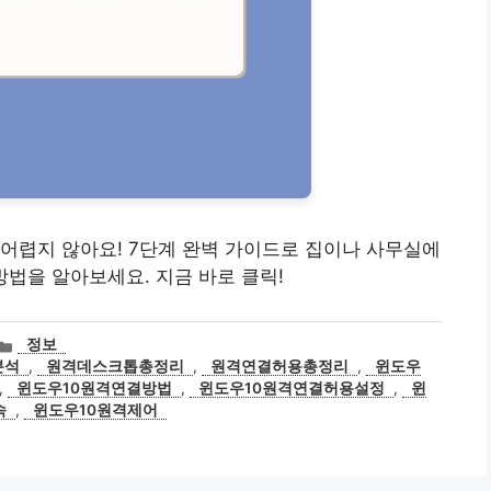
, 어렵지 않아요! 7단계 완벽 가이드로 집이나 사무실에
방법을 알아보세요. 지금 바로 클릭!
카
정보
테
분석
,
원격데스크톱총정리
,
원격연결허용총정리
,
윈도우
고
,
윈도우10원격연결방법
,
윈도우10원격연결허용설정
,
윈
리
속
,
윈도우10원격제어