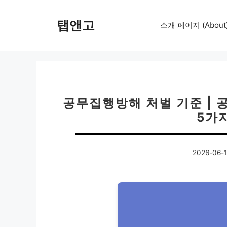
컨
텐
탭앤고
소개 페이지 (About
츠
로
건
너
뛰
기
공무집행방해 처벌 기준 | 
5가
2026-06-