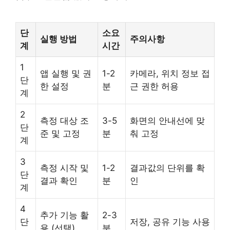
단
소요
실행 방법
주의사항
계
시간
1
앱 실행 및 권
1-2
카메라, 위치 정보 접
단
한 설정
분
근 권한 허용
계
2
측정 대상 조
3-5
화면의 안내선에 맞
단
준 및 고정
분
춰 고정
계
3
측정 시작 및
1-2
결과값의 단위를 확
단
결과 확인
분
인
계
4
추가 기능 활
2-3
단
저장, 공유 기능 사용
용 (선택)
분