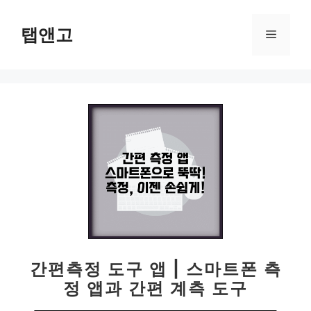
컨
텐
탭앤고
메
츠
로
뉴
건
너
뛰
기
간편측정 도구 앱 | 스마트폰 측
정 앱과 간편 계측 도구