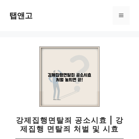
컨
텐
탭앤고
메
츠
로
뉴
건
너
뛰
기
강제집행면탈죄 공소시효 | 강
제집행 면탈죄 처벌 및 시효