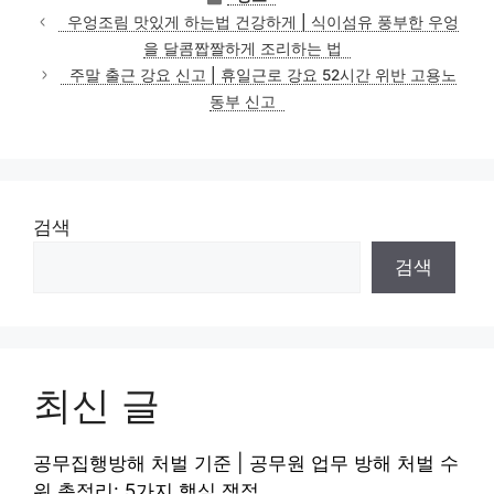
테
우엉조림 맛있게 하는법 건강하게 | 식이섬유 풍부한 우엉
고
을 달콤짭짤하게 조리하는 법
리
주말 출근 강요 신고 | 휴일근로 강요 52시간 위반 고용노
동부 신고
검색
검색
최신 글
공무집행방해 처벌 기준 | 공무원 업무 방해 처벌 수
위 총정리: 5가지 핵심 쟁점