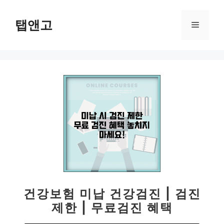
컨
텐
탭앤고
메
츠
로
뉴
건
너
뛰
기
건강보험 미납 건강검진 | 검진
제한 | 무료검진 혜택