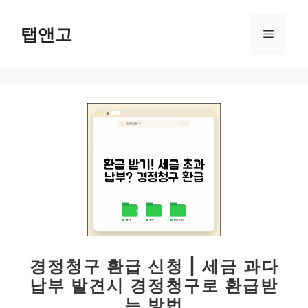
컨
텐
탭앤고
메
츠
로
뉴
건
너
뛰
기
경정청구 환급 신청 | 세금 과다
납부 발견시 경정청구로 환급받
는 방법