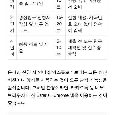
단
10
인증서, 간편인증
속 및 로그인
계
분
서 준비
3
경정청구 신청서
15-
신청 내용, 계좌번
단
작성 및 서류 업
20
호 오타 없이 정확
계
로드
분
히 입력
4
5-
제출 전 모든 항목
최종 검토 및 제
단
10
재확인 및 접수증
출
계
분
출력
온라인 신청 시 인터넷 익스플로러보다는 크롬 최신
버전이나 엣지를 사용하는 것이 오류 발생 가능성을
줄여줍니다. 모바일 환경이라면, 카카오톡 등 내부
브라우저 대신 Safari나 Chrome 앱을 이용하는 것이
좋습니다.