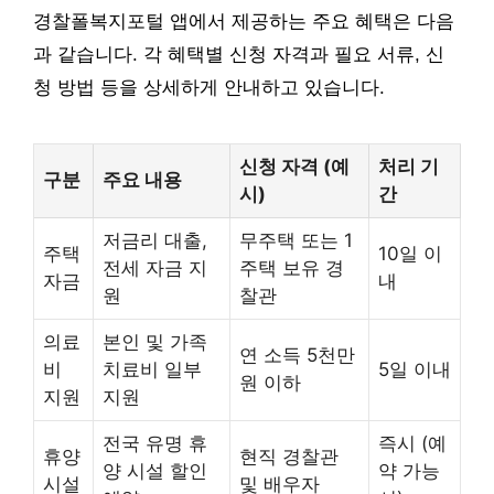
경찰폴복지포털 앱에서 제공하는 주요 혜택은 다음
과 같습니다. 각 혜택별 신청 자격과 필요 서류, 신
청 방법 등을 상세하게 안내하고 있습니다.
신청 자격 (예
처리 기
구분
주요 내용
시)
간
저금리 대출,
무주택 또는 1
주택
10일 이
전세 자금 지
주택 보유 경
자금
내
원
찰관
의료
본인 및 가족
연 소득 5천만
비
치료비 일부
5일 이내
원 이하
지원
지원
전국 유명 휴
즉시 (예
휴양
현직 경찰관
양 시설 할인
약 가능
시설
및 배우자