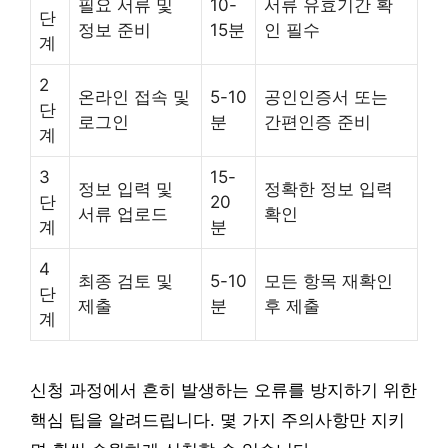
필요 서류 및
10-
서류 유효기간 확
단
정보 준비
15분
인 필수
계
2
온라인 접속 및
5-10
공인인증서 또는
단
로그인
분
간편인증 준비
계
3
15-
정보 입력 및
정확한 정보 입력
단
20
서류 업로드
확인
계
분
4
최종 검토 및
5-10
모든 항목 재확인
단
제출
분
후 제출
계
신청 과정에서 흔히 발생하는 오류를 방지하기 위한
핵심 팁을 알려드립니다. 몇 가지 주의사항만 지키