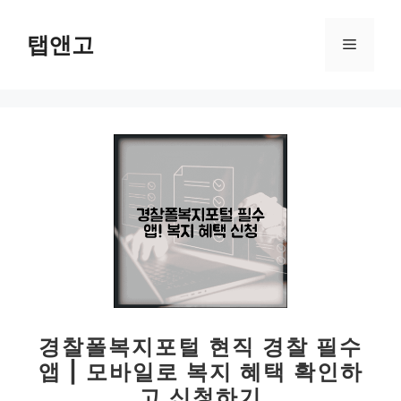
컨
텐
탭앤고
메
츠
로
뉴
건
너
뛰
기
경찰폴복지포털 현직 경찰 필수
앱 | 모바일로 복지 혜택 확인하
고 신청하기