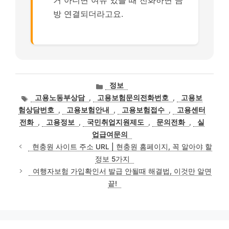
거 아니면 여유 있을 때 전화하면 금
방 연결되더라고요.
카
정보
테
태
고용노동부상담
,
고용보험문의전화번호
,
고용보
고
그
험상담번호
,
고용보험안내
,
고용보험접수
,
고용센터
리
전화
,
고용정보
,
국민취업지원제도
,
문의전화
,
실
업급여문의
현충원 사이트 주소 URL | 현충원 홈페이지, 꼭 알아야 할
정보 5가지
여행자보험 가입확인서 발급 안될때 해결법, 이것만 알면
끝!