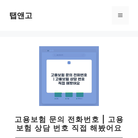
컨
텐
탭앤고
메
츠
로
뉴
건
너
뛰
기
고용보험 문의 전화번호 | 고용
보험 상담 번호 직접 해봤어요