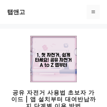
컨
텐
탭앤고
메
츠
로
뉴
건
너
뛰
기
공유 자전거 사용법 초보자 가
이드 | 앱 설치부터 대여반납까
지 단계별 이용 방법