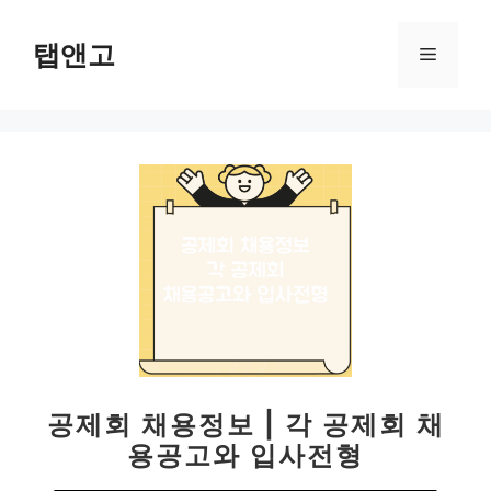
컨
텐
탭앤고
메
츠
로
뉴
건
너
뛰
기
공제회 채용정보 | 각 공제회 채
용공고와 입사전형