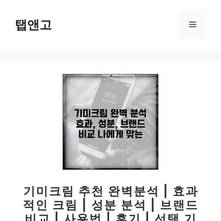
컨
텐
탭앤고
메
츠
로
뉴
건
너
뛰
기
기미크림 추천 완벽분석 | 효과
적인 크림 | 성분 분석 | 브랜드
비교 | 사용법 | 후기 | 선택 기