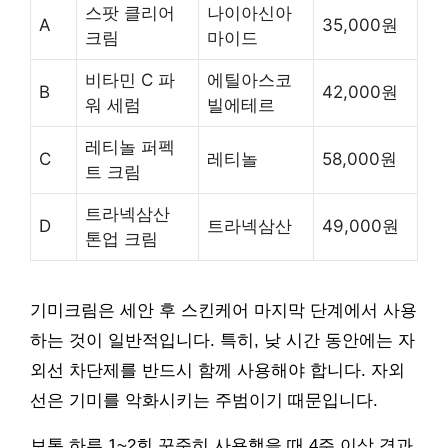
스팟 클리어
나이아신아
A
35,000원
크림
마이드
비타민 C 파
에틸아스코
B
42,000원
워 세럼
빌에테르
레티놀 퍼펙
C
레티놀
58,000원
트 크림
트라넥삼산
D
트라넥삼산
49,000원
톤업 크림
기미크림은 세안 후 스킨케어 마지막 단계에서 사용
하는 것이 일반적입니다. 특히, 낮 시간 동안에는 자
외선 차단제를 반드시 함께 사용해야 합니다. 자외
선은 기미를 악화시키는 주범이기 때문입니다.
보통 하루 1~2회 꾸준히 사용했을 때 4주 이상 경과