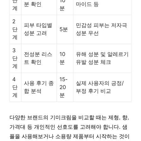
단
10
분 확인
마이드 등
계
분
2
피부 타입별
민감성 피부는 저자극
단
5분
성분 고려
성분 우선
계
3
전성분 리스
10
유해 성분 및 알레르기
단
트 확인
분
유발 성분 체크
계
4
15-
사용 후기 종
실제 사용자의 긍정/
단
20
합 분석
부정 후기 비교
계
분
다양한 브랜드의 기미크림을 비교할 때는 제형, 향,
가격대 등 개인적인 선호도를 고려해야 합니다. 샘
플을 사용해보거나 소용량 제품부터 시작하는 것이