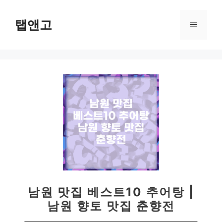
컨
텐
탭앤고
메
츠
로
뉴
건
너
뛰
기
남원 맛집 베스트10 추어탕 |
남원 향토 맛집 춘향전