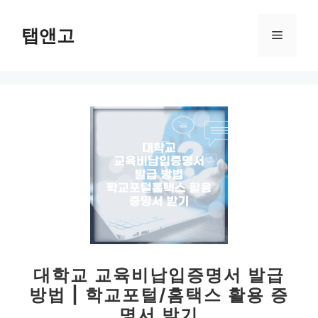
컨
텐
탭앤고
메
츠
로
뉴
건
너
뛰
기
대학교 교육비납입증명서 발급
방법 | 학교포털/홈택스 활용 증
명서 받기