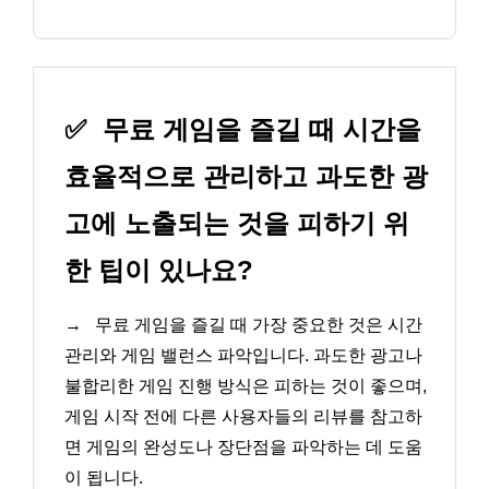
✅
무료 게임을 즐길 때 시간을
효율적으로 관리하고 과도한 광
고에 노출되는 것을 피하기 위
한 팁이 있나요?
→
무료 게임을 즐길 때 가장 중요한 것은 시간
관리와 게임 밸런스 파악입니다. 과도한 광고나
불합리한 게임 진행 방식은 피하는 것이 좋으며,
게임 시작 전에 다른 사용자들의 리뷰를 참고하
면 게임의 완성도나 장단점을 파악하는 데 도움
이 됩니다.