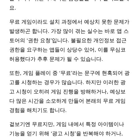
요.
무료 게임이라도 설치 과정에서 예상치 못한 문제가
발생하곤 합니다. 가장 많이 겪는 실수는 바로 앱 스
토어의 ‘권한 요청’입니다. 불필요한 개인정보 접근
권한을 요구하는 앱들이 상당수 있어, 이를 무심코
허용했다가 추후 문제가 될 수 있습니다.
또한, 게임 플레이 중 ‘무료’라는 문구에 현혹되어 광
고를 시청하는 경우가 많습니다. 하지만 이러한 광
고 시청이 오히려 게임 진행을 방해하거나, 예상보
다 많은 시간을 소모하게 만들어 본래의 무료 게임
경험을 해치기도 합니다.
겉보기엔 무료지만, 게임 내에서 특정 아이템이나
기능을 얻기 위해 ‘광고 시청’을 반복해야 하거나,