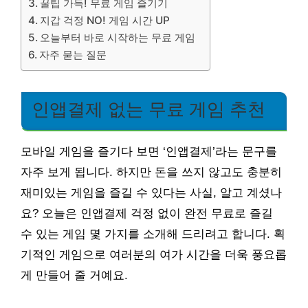
꿀팁 가득! 무료 게임 즐기기
지갑 걱정 NO! 게임 시간 UP
오늘부터 바로 시작하는 무료 게임
자주 묻는 질문
인앱결제 없는 무료 게임 추천
모바일 게임을 즐기다 보면 ‘인앱결제’라는 문구를
자주 보게 됩니다. 하지만 돈을 쓰지 않고도 충분히
재미있는 게임을 즐길 수 있다는 사실, 알고 계셨나
요? 오늘은 인앱결제 걱정 없이 완전 무료로 즐길
수 있는 게임 몇 가지를 소개해 드리려고 합니다. 획
기적인 게임으로 여러분의 여가 시간을 더욱 풍요롭
게 만들어 줄 거예요.