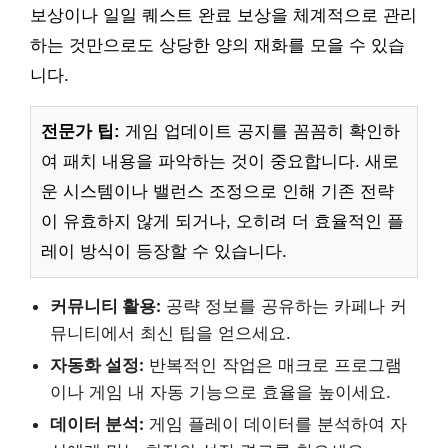
보상이나 일일 퀘스트 완료 보상을 체계적으로 관리
하는 것만으로도 상당한 양의 재화를 모을 수 있습
니다.
전문가 팁:
게임 업데이트 공지를 꼼꼼히 확인하
여 패치 내용을 파악하는 것이 중요합니다. 새로
운 시스템이나 밸런스 조정으로 인해 기존 전략
이 유효하지 않게 되거나, 오히려 더 효율적인 플
레이 방식이 등장할 수 있습니다.
커뮤니티 활용:
공략 정보를 공유하는 카페나 커
뮤니티에서 최신 팁을 얻으세요.
자동화 설정:
반복적인 작업은 매크로 프로그램
이나 게임 내 자동 기능으로 효율을 높이세요.
데이터 분석:
게임 플레이 데이터를 분석하여 자