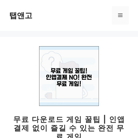
컨
텐
탭앤고
메
츠
로
뉴
건
너
뛰
기
무료 다운로드 게임 꿀팁 | 인앱
결제 없이 즐길 수 있는 완전 무
료 게임