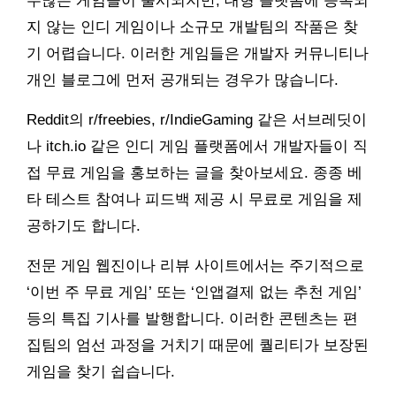
수많은 게임들이 출시되지만, 대형 플랫폼에 등록되
지 않는 인디 게임이나 소규모 개발팀의 작품은 찾
기 어렵습니다. 이러한 게임들은 개발자 커뮤니티나
개인 블로그에 먼저 공개되는 경우가 많습니다.
Reddit의 r/freebies, r/IndieGaming 같은 서브레딧이
나 itch.io 같은 인디 게임 플랫폼에서 개발자들이 직
접 무료 게임을 홍보하는 글을 찾아보세요. 종종 베
타 테스트 참여나 피드백 제공 시 무료로 게임을 제
공하기도 합니다.
전문 게임 웹진이나 리뷰 사이트에서는 주기적으로
‘이번 주 무료 게임’ 또는 ‘인앱결제 없는 추천 게임’
등의 특집 기사를 발행합니다. 이러한 콘텐츠는 편
집팀의 엄선 과정을 거치기 때문에 퀄리티가 보장된
게임을 찾기 쉽습니다.