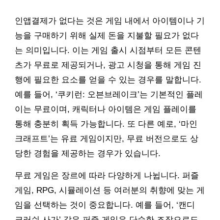
인앱결제가 없다는 것은 게임 내에서 아이템이나 기
능을 구매하기 위해 실제 돈을 지불할 필요가 없다
는 의미입니다. 이는 게임 출시 시점부터 모든 콘텐
츠가 무료로 제공되거나, 광고 시청을 통해 게임 진
행에 필요한 요소를 얻을 수 있는 경우를 말합니다.
예를 들어, ‘쿠키런: 오븐브레이크’는 기본적인 플레
이는 무료이며, 캐릭터나 아이템은 게임 플레이를
통해 충분히 획득 가능합니다. 또 다른 예로, ‘마인
크래프트’는 유료 게임이지만, 무료 버전으로도 상
당한 경험을 제공하는 경우가 있습니다.
무료 게임은 장르에 따라 다양하게 나뉩니다. 퍼즐
게임, RPG, 시뮬레이션 등 여러분의 취향에 맞는 게
임을 선택하는 것이 중요합니다. 예를 들어, ‘캔디
크러쉬 사가’ 같은 퍼즐 게임은 단순한 조작으로도