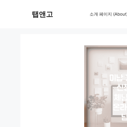
컨
텐
탭앤고
소개 페이지 (About
츠
로
건
너
뛰
기