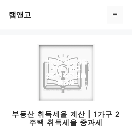
컨
텐
탭앤고
메
츠
로
뉴
건
너
뛰
기
부동산 취득세율 계산 | 1가구 2
주택 취득세율 중과세