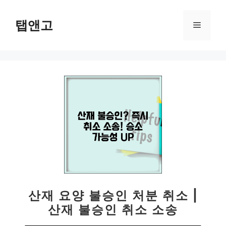
컨
텐
탭앤고
메
츠
로
뉴
건
너
뛰
기
산재 요양 불승인 처분 취소 |
산재 불승인 취소 소송