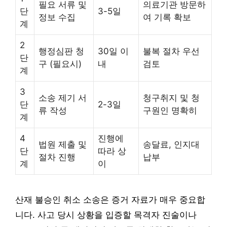
필요 서류 및
의료기관 방문하
단
3-5일
정보 수집
여 기록 확보
계
2
행정심판 청
30일 이
불복 절차 우선
단
구 (필요시)
내
검토
계
3
소송 제기 서
청구취지 및 청
단
2-3일
류 작성
구원인 명확히
계
4
진행에
법원 제출 및
송달료, 인지대
단
따라 상
절차 진행
납부
계
이
산재 불승인 취소 소송은 증거 자료가 매우 중요합
니다. 사고 당시 상황을 입증할 목격자 진술이나