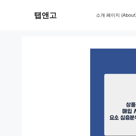
컨
텐
탭앤고
소개 페이지 (About
츠
로
건
너
뛰
기