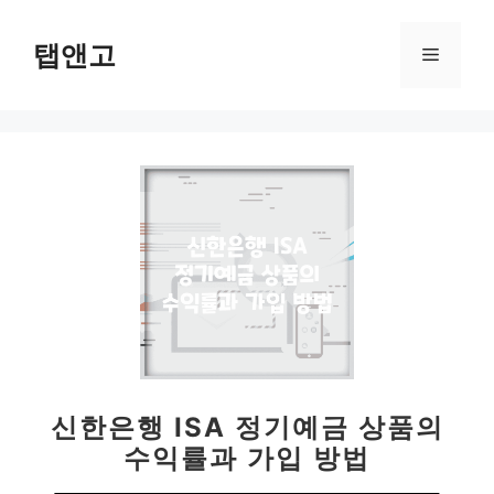
컨
텐
탭앤고
메
츠
로
뉴
건
너
뛰
기
신한은행 ISA 정기예금 상품의
수익률과 가입 방법