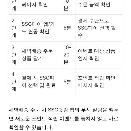
단
10
페이지 확인
주문 금액 확인
계
분
2
결제 수단으로
SSG페이 앱/카
단
5분
SSG페이 선택 필
드 연동 확인
계
수
3
10-
새벽배송 주문
이벤트 대상 상품
단
20
상품 담기
인지 확인
계
분
4
결제 시 SSG페
포인트 적립 확인
단
5분
이 선택 및 완료
메시지 확인
계
새벽배송 주문 시 SSG닷컴 앱의 푸시 알림을 켜두
면 새로운 포인트 적립 이벤트를 놓치지 않고 바로
확인할 수 있습니다.