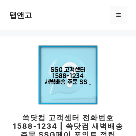
컨
텐
탭앤고
메
츠
로
뉴
건
너
뛰
기
쓱닷컴 고객센터 전화번호
1588-1234 | 쓱닷컴 새벽배송
주문 SSG페이 포인트 적립