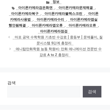
카
정보
테
태
아이폰카메라검은화면
,
아이폰카메라문제해결
,
고
그
아이폰카메라복구
,
아이폰카메라블랙스크린
,
아이폰
리
카메라사용법
,
아이폰카메라수리
,
아이폰카메라앱실
행안됨해결
,
아이폰카메라앱오류
,
아이폰카메라오류
,
아이폰카메라점검
마포 공덕 수학학원 기초반 수강료 | 중등부 | 문제풀이, 질
문시스템 5단계 총정리
애니탑만화학원 능동 학원비: 만화 애니메이션 전문반 수
강료 A to Z 총정리
검색
검색