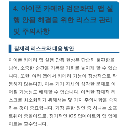
4. 아이폰 카메라 검은화면, 앱 실
행 안됨 해결을 위한 리스크 관리
및 주의사항
잠재적 리스크와 대응 방안
아이폰 카메라 앱 실행 안됨 현상은 단순히 불편함을
넘어, 소중한 순간을 기록할 기회를 놓치게 할 수 있습
니다. 또한, 여러 앱에서 카메라 기능이 정상적으로 작
동하지 않는다면, 이는 기기 자체의 심각한 문제로 이
어질 가능성도 배제할 수 없습니다. 이러한 잠재적 리
스크를 최소화하기 위해서는 몇 가지 주의사항을 숙지
하는 것이 중요합니다.
가장 흔한 원인 중 하나는 소프
트웨어 충돌이므로, 정기적인 iOS 업데이트와 앱 업데
이트는 필수입니다.