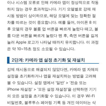
이나 시스템 오류로 인해 카메라 앱이 정상적으로 작동
하지 않는 경우 효과적입니다. 기기 모델별로 강제 재
시동 방법이 상이하므로, 해당 모델에 맞는 정확한 절
차를 따르는 것이 중요합니다. 예를 들어, 아이폰 8 이
후 모델의 경우 볼륨 업 버튼을 빠르게 눌렀다 떼고, 볼
륨 다운 버튼을 빠르게 눌렀다 뗀 후, 측면 버튼을 길게
눌러 Apple 로고가 나타날 때까지 유지합니다. 이 과정
은 약 10~15초 정도 소요될 수 있습니다.
2단계: 카메라 앱 설정 초기화 및 재설치
강제 재시동으로 해결되지 않았다면, 카메라 앱 자체의
설정을 초기화하거나 앱을 재설치하는 방법을 고려해
볼 수 있습니다. 설정 앱에서 ‘일반’ > ‘전송 또는
iPhone 재설정’ > ‘모든 설정 재설정’을 선택하면 기기
의 모든 설정을 초기화할 수 있습니다. 이 경우 Wi-Fi
비밀번호, 블루투스 페어링 기록 등 개인 데이터는 삭