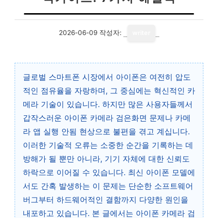
2026-06-09
작성자:
writer
글로벌 스마트폰 시장에서 아이폰은 여전히 압도
적인 점유율을 자랑하며, 그 중심에는 혁신적인 카
메라 기술이 있습니다. 하지만 많은 사용자들께서
갑작스러운 아이폰 카메라 검은화면 문제나 카메
라 앱 실행 안됨 현상으로 불편을 겪고 계십니다.
이러한 기술적 오류는 소중한 순간을 기록하는 데
방해가 될 뿐만 아니라, 기기 자체에 대한 신뢰도
하락으로 이어질 수 있습니다. 최신 아이폰 모델에
서도 간혹 발생하는 이 문제는 단순한 소프트웨어
버그부터 하드웨어적인 결함까지 다양한 원인을
내포하고 있습니다. 본 글에서는 아이폰 카메라 검