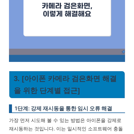
3. [아이폰 카메라 검은화면 해결
을 위한 단계별 접근]
1단계: 강제 재시동을 통한 임시 오류 해결
가장 먼저 시도해 볼 수 있는 방법은 아이폰을 강제로
재시동하는 것입니다. 이는 일시적인 소프트웨어 충돌