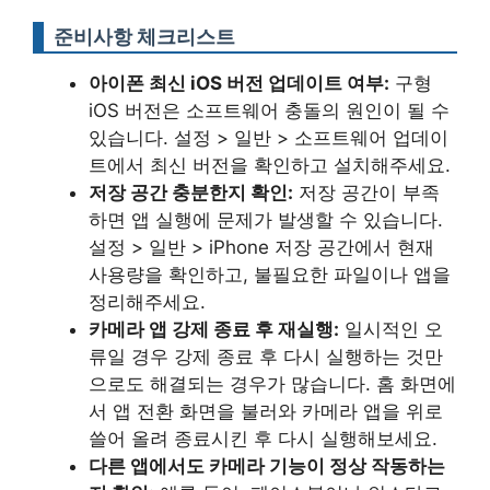
준비사항 체크리스트
아이폰 최신 iOS 버전 업데이트 여부:
구형
iOS 버전은 소프트웨어 충돌의 원인이 될 수
있습니다. 설정 > 일반 > 소프트웨어 업데이
트에서 최신 버전을 확인하고 설치해주세요.
저장 공간 충분한지 확인:
저장 공간이 부족
하면 앱 실행에 문제가 발생할 수 있습니다.
설정 > 일반 > iPhone 저장 공간에서 현재
사용량을 확인하고, 불필요한 파일이나 앱을
정리해주세요.
카메라 앱 강제 종료 후 재실행:
일시적인 오
류일 경우 강제 종료 후 다시 실행하는 것만
으로도 해결되는 경우가 많습니다. 홈 화면에
서 앱 전환 화면을 불러와 카메라 앱을 위로
쓸어 올려 종료시킨 후 다시 실행해보세요.
다른 앱에서도 카메라 기능이 정상 작동하는