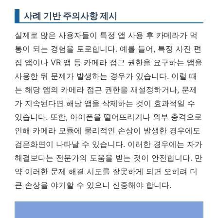
사례 기반 주의사항 제시
실제로 많은 사용자들이 특정 앱 사용 후 카메라가 먹
통이 되는 경험을 토로합니다. 예를 들어, 특정 사진 편
집 앱이나 VR 앱 등 카메라 접근 권한을 요구하는 앱을
사용한 뒤 문제가 발생하는 경우가 있습니다. 이럴 때
는 해당 앱의 카메라 접근 권한을 재설정하거나, 문제
가 지속된다면 해당 앱을 삭제하는 것이 효과적일 수
있습니다. 또한, 아이폰을 떨어뜨리거나 외부 충격으로
인해 카메라 모듈에 물리적인 손상이 발생한 경우에도
검은화면이 나타날 수 있습니다. 이러한 경우에는 자가
해결보다는 전문가의 도움을 받는 것이 안전합니다.
만
약 이러한 문제 해결 시도를 잘못하게 되면 오히려 더
큰 손상을 야기할 수 있으니 신중해야 합니다.