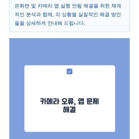
은화면 및 카메라 앱 실행 안됨 해결을 위한 체계
적인 분석과 함께, 각 상황별 실질적인 해결 방안
들을 상세하게 안내해 드립니다.