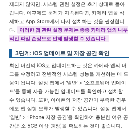
제되지 않지만, 시스템 관련 설정은 초기 상태로 돌아
갑니다. 이후에도 문제가 지속된다면, 카메라 앱을 삭
제하고 App Store에서 다시 설치하는 것을 권장합니
다.
이러한 앱 관련 설정 문제는 종종 카메라 앱의 내부
적인 파일 손상으로 인해 발생할 수 있습니다.
3단계: iOS 업데이트 및 저장 공간 확인
최신 버전의 iOS로 업데이트하는 것은 카메라 앱의 버
그를 수정하고 전반적인 시스템 성능을 개선하는 데 도
움이 됩니다. 설정 앱에서 ‘일반’ > ‘소프트웨어 업데이
트’를 통해 사용 가능한 업데이트를 확인하고 설치할
수 있습니다. 또한, 아이폰의 저장 공간이 부족한 경우
에도 앱 실행 오류가 발생할 수 있습니다. 설정 앱에서
‘일반’ > ‘iPhone 저장 공간’을 확인하여 충분한 여유 공
간(최소 5GB 이상 권장)을 확보하는 것이 좋습니다.