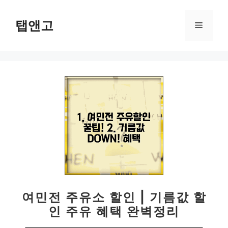
컨
텐
탭앤고
메
츠
로
뉴
건
너
뛰
기
여민전 주유소 할인 | 기름값 할
인 주유 혜택 완벽정리