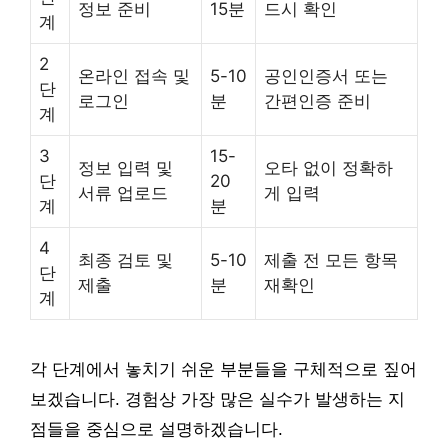
정보 준비
15분
드시 확인
계
2
온라인 접속 및
5-10
공인인증서 또는
단
로그인
분
간편인증 준비
계
3
15-
정보 입력 및
오타 없이 정확하
단
20
서류 업로드
게 입력
계
분
4
최종 검토 및
5-10
제출 전 모든 항목
단
제출
분
재확인
계
각 단계에서 놓치기 쉬운 부분들을 구체적으로 짚어
보겠습니다. 경험상 가장 많은 실수가 발생하는 지
점들을 중심으로 설명하겠습니다.