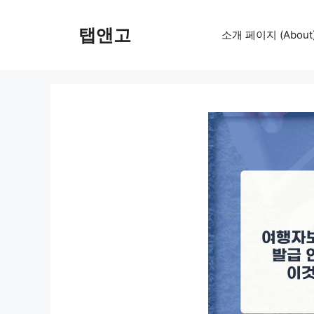
컨
텐
탭앤고
소개 페이지 (About
츠
로
건
너
뛰
기