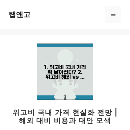
컨
텐
탭앤고
메
츠
로
뉴
건
너
뛰
기
위고비 국내 가격 현실화 전망 |
해외 대비 비용과 대안 모색