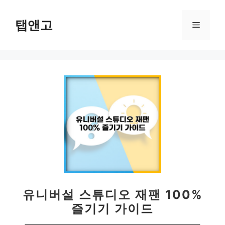
컨
텐
탭앤고
메
츠
로
뉴
건
너
뛰
기
유니버설 스튜디오 재팬 100%
즐기기 가이드