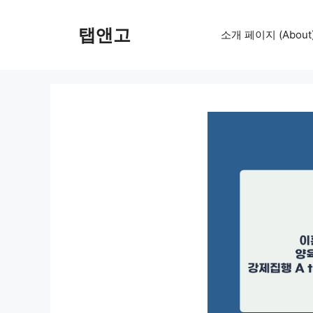
컨
텐
탭앤고
소개 페이지 (About
츠
로
건
너
뛰
기