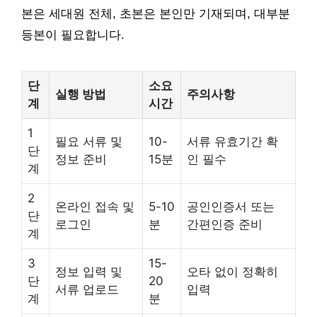
본은 세대원 전체, 초본은 본인만 기재되며, 대부분
등본이 필요합니다.
단
소요
실행 방법
주의사항
계
시간
1
필요 서류 및
10-
서류 유효기간 확
단
정보 준비
15분
인 필수
계
2
온라인 접속 및
5-10
공인인증서 또는
단
로그인
분
간편인증 준비
계
3
15-
정보 입력 및
오타 없이 정확히
단
20
서류 업로드
입력
계
분