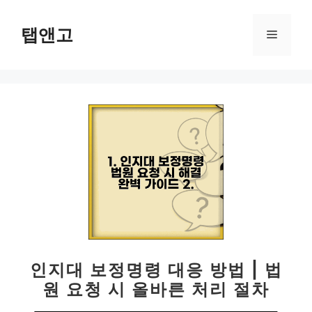
컨
텐
탭앤고
메
츠
로
뉴
건
너
뛰
기
인지대 보정명령 대응 방법 | 법
원 요청 시 올바른 처리 절차