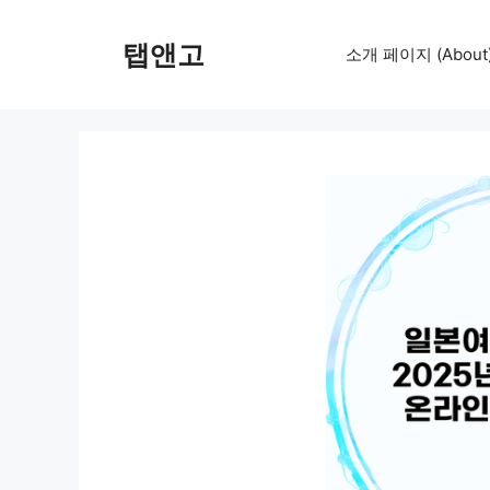
컨
텐
탭앤고
소개 페이지 (About
츠
로
건
너
뛰
기