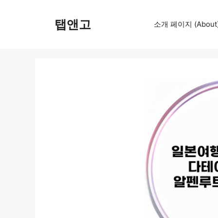
컨
텐
탭앤고
소개 페이지 (About
츠
로
건
너
뛰
기