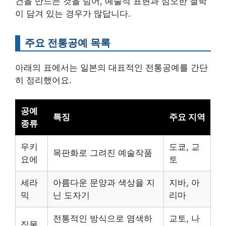
건을 만드는 것을 넘어, 예술적 표현과 심오한 철학
이 담겨 있는 경우가 많답니다.
주요 전통공예 목록
아래의 표에서는 일본의 대표적인 전통공예를 간단
히 정리했어요.
공예
특징
주요 지역
종류
우키
도쿄, 교
목판화로 그려진 예술작품
요에
토
세라
아름다운 문양과 색상을 지
지바, 아
믹
닌 도자기
리마
전통적인 방식으로 염색하
교토, 나
직물