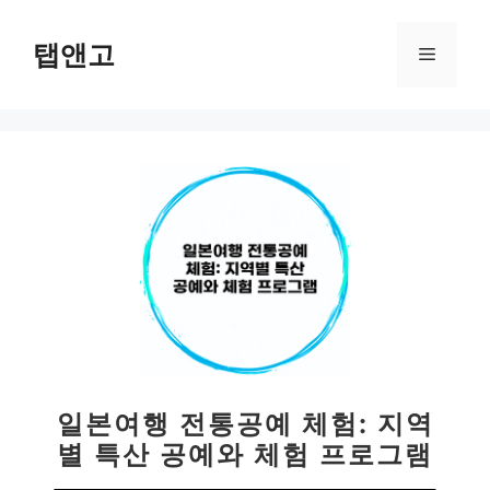
컨
텐
탭앤고
메
츠
로
뉴
건
너
뛰
기
일본여행 전통공예 체험: 지역
별 특산 공예와 체험 프로그램