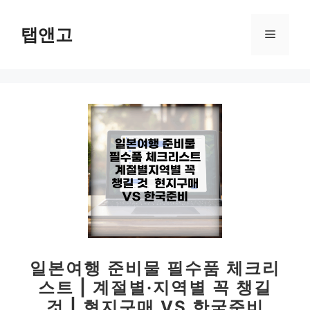
컨
텐
탭앤고
메
츠
로
뉴
건
너
뛰
기
일본여행 준비물 필수품 체크리
스트 | 계절별·지역별 꼭 챙길
것 | 현지구매 VS 한국준비