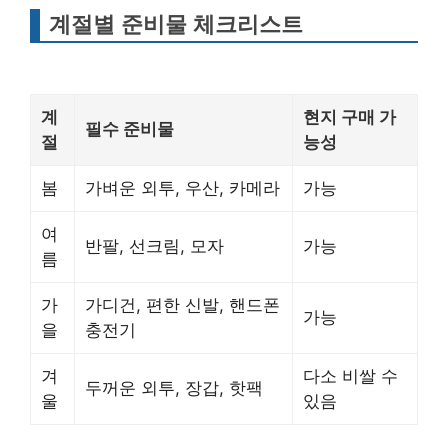
계절별 준비물 체크리스트
계
현지 구매 가
필수 준비물
절
능성
봄
가벼운 외투, 우산, 카메라
가능
여
반팔, 선크림, 모자
가능
름
가
가디건, 편한 신발, 핸드폰
가능
을
충전기
겨
다소 비쌀 수
두꺼운 외투, 장갑, 핫팩
울
있음