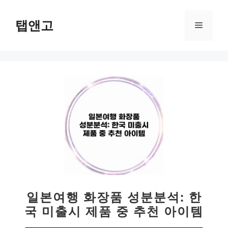
컨
텐
탭앤고
메
츠
로
뉴
건
너
뛰
기
일본여행 화장품 성분분석: 한
국 미출시 제품 중 추천 아이템