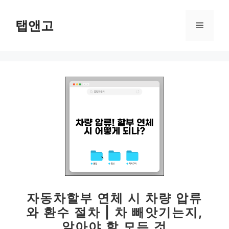
컨
텐
탭앤고
메
츠
로
뉴
건
너
뛰
기
자동차할부 연체 시 차량 압류
와 환수 절차 | 차 빼앗기는지,
알아야 할 모든 것