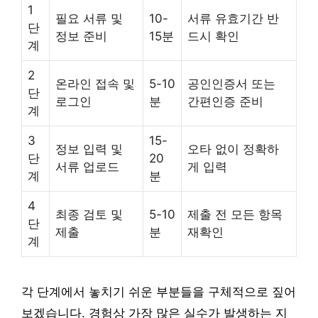
1
필요 서류 및
10-
서류 유효기간 반
단
정보 준비
15분
드시 확인
계
2
온라인 접속 및
5-10
공인인증서 또는
단
로그인
분
간편인증 준비
계
3
15-
정보 입력 및
오타 없이 정확하
단
20
서류 업로드
게 입력
계
분
4
최종 검토 및
5-10
제출 전 모든 항목
단
제출
분
재확인
계
각 단계에서 놓치기 쉬운 부분들을 구체적으로 짚어
보겠습니다. 경험상 가장 많은 실수가 발생하는 지