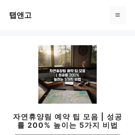
컨
텐
탭앤고
메
츠
로
뉴
건
너
뛰
기
자연휴양림 예약 팁 모음 | 성공
률 200% 높이는 5가지 비법