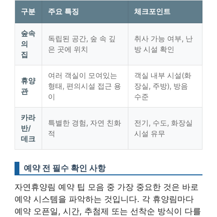
구분
주요 특징
체크포인트
숲속
독립된 공간, 숲 속 깊
취사 가능 여부, 난
의
은 곳에 위치
방 시설 확인
집
여러 객실이 모여있는
객실 내부 시설(화
휴양
형태, 편의시설 접근 용
장실, 주방), 방음
관
이
수준
카라
특별한 경험, 자연 친화
전기, 수도, 화장실
반/
적
시설 유무
데크
예약 전 필수 확인 사항
자연휴양림 예약 팁 모음 중 가장 중요한 것은 바로
예약 시스템을 파악하는 것입니다. 각 휴양림마다
예약 오픈일, 시간, 추첨제 또는 선착순 방식이 다를