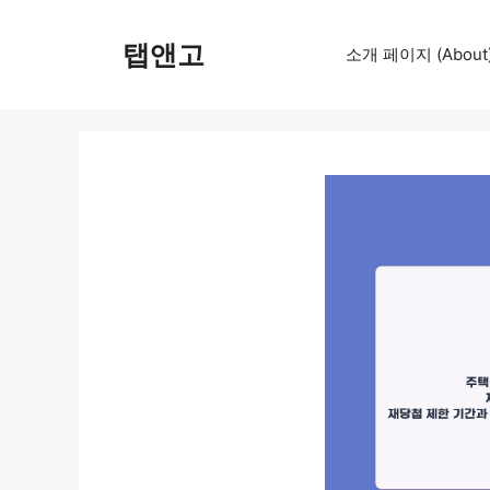
컨
텐
탭앤고
소개 페이지 (About
츠
로
건
너
뛰
기