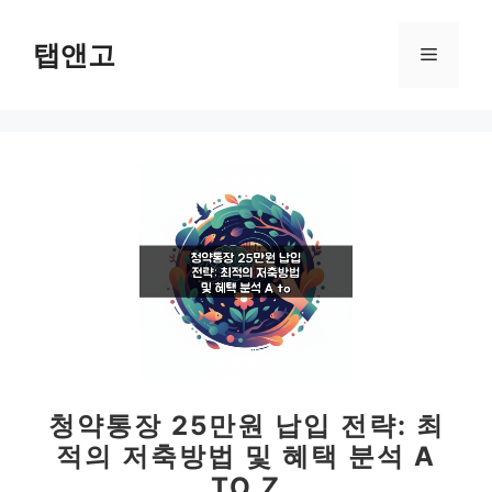
컨
텐
탭앤고
메
츠
로
뉴
건
너
뛰
기
청약통장 25만원 납입 전략: 최
적의 저축방법 및 혜택 분석 A
TO Z