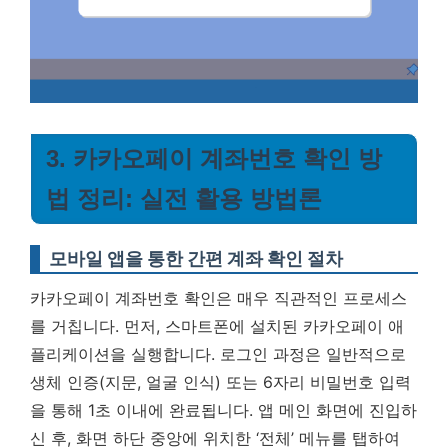
3. 카카오페이 계좌번호 확인 방
법 정리: 실전 활용 방법론
모바일 앱을 통한 간편 계좌 확인 절차
카카오페이 계좌번호 확인은 매우 직관적인 프로세스
를 거칩니다. 먼저, 스마트폰에 설치된 카카오페이 애
플리케이션을 실행합니다. 로그인 과정은 일반적으로
생체 인증(지문, 얼굴 인식) 또는 6자리 비밀번호 입력
을 통해 1초 이내에 완료됩니다. 앱 메인 화면에 진입하
신 후, 화면 하단 중앙에 위치한 ‘전체’ 메뉴를 탭하여