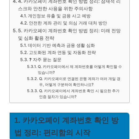
4. 카카오페이 계좌번호 확인 방법 정리: 잠재적 리
스크와 안전한 사용을 위한 주의사항
개인정보 유출 및 금융 사고 예방
안전한 계좌 관리 및 의심 거래 대처 방안
5. 카카오페이 계좌번호 확인 방법 정리: 미래 전망
및 심화 활용 전략
데이터 기반 예측과 금융 생활 심화
고도화된 계좌 연동 및 자동화 전략
❓ 자주 묻는 질문
Q. 카카오페이에서 제 계좌번호를 어떻게 확인할 수
있습니까?
Q. 카카오페이로 연결된 은행 계좌가 여러 개일 경
우, 어떻게 구분하여 확인하나요?
Q. 카카오페이에서 계좌번호 확인 시 필요한 추가
인증 절차가 있습니까?
1. 카카오페이 계좌번호 확인 방
법 정리: 편리함의 시작