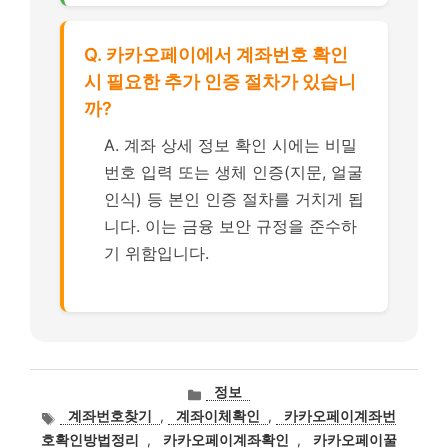
Q. 카카오페이에서 계좌번호 확인
시 필요한 추가 인증 절차가 있습니
까?
A. 계좌 상세 정보 확인 시에는 비밀
번호 입력 또는 생체 인증(지문, 얼굴
인식) 등 본인 인증 절차를 거치게 됩
니다. 이는 금융 보안 규정을 준수하
기 위함입니다.
카
정보
테
태
계좌번호찾기
,
계좌이체확인
,
카카오페이계좌번
고
그
호확인방법정리
,
카카오페이계좌확인
,
카카오페이꿀