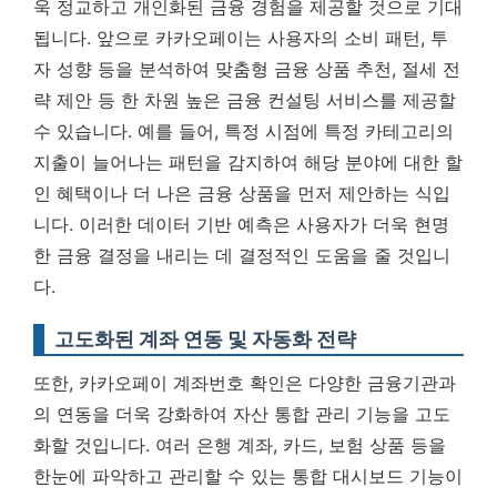
욱 정교하고 개인화된 금융 경험을 제공할 것으로 기대
됩니다. 앞으로 카카오페이는 사용자의 소비 패턴, 투
자 성향 등을 분석하여 맞춤형 금융 상품 추천, 절세 전
략 제안 등 한 차원 높은 금융 컨설팅 서비스를 제공할
수 있습니다. 예를 들어, 특정 시점에 특정 카테고리의
지출이 늘어나는 패턴을 감지하여 해당 분야에 대한 할
인 혜택이나 더 나은 금융 상품을 먼저 제안하는 식입
니다.
이러한 데이터 기반 예측은 사용자가 더욱 현명
한 금융 결정을 내리는 데 결정적인 도움을 줄 것입니
다.
고도화된 계좌 연동 및 자동화 전략
또한, 카카오페이 계좌번호 확인은 다양한 금융기관과
의 연동을 더욱 강화하여 자산 통합 관리 기능을 고도
화할 것입니다. 여러 은행 계좌, 카드, 보험 상품 등을
한눈에 파악하고 관리할 수 있는 통합 대시보드 기능이