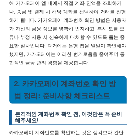
해 카카오페이 앱 내에서 직접 계좌 잔액을 조회하거
나, 송금 및 결제 시 해당 계좌를 선택하여 거래를 진행
하게 됩니다.
카카오페이 계좌번호 확인 방법은 사용자
가 자신의 금융 정보를 명확히 인지하고, 혹시 모를 오
류나 부정 사용 시 신속하게 대처할 수 있도록 돕는 중
요한 절차입니다.
과거에는 은행 앱을 일일이 확인해야
했지만, 카카오페이는 이러한 번거로움을 줄여주며 통
합적인 금융 관리 경험을 제공합니다.
2. 카카오페이 계좌번호 확인 방
법 정리: 준비사항 체크리스트
본격적인 계좌번호 확인 전, 이것만은 꼭 준비
해주세요!
카카오페이 계좌번호를 확인하는 것은 생각보다 간단