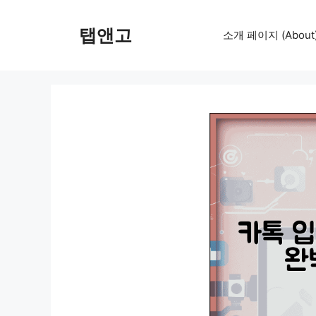
컨
텐
탭앤고
소개 페이지 (About
츠
로
건
너
뛰
기