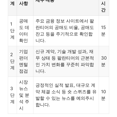
세부 내용
계
사항
시
간
공매
주요 금융 정보 사이트에서 팔
1
도 데
란티어의 공매도 비율, 공매도
15
단
이터
잔고 등을 주기적으로 확인합
분
계
확인
니다.
기업
신규 계약, 기술 개발 성과, 재
2
펀더
무 상태 등 팔란티어의 근본적
30
단
멘털
인 가치 변화를 꾸준히 파악합
분
계
점검
니다.
시장
긍정적인 실적 발표, 대규모 계
3
뉴스
약 체결 소식 등 숏 스퀴즈를 유
10
단
및 분
발할 수 있는 뉴스를 예의주시
분
계
석 주
합니다.
시