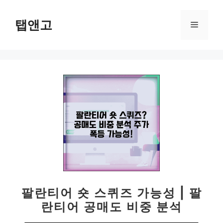
컨
텐
탭앤고
메
츠
로
뉴
건
너
뛰
기
팔란티어 숏 스퀴즈 가능성 | 팔
란티어 공매도 비중 분석