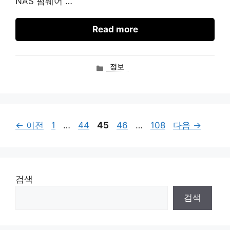
NAS 펌웨어 …
Read more
카
정보
테
고
리
페
페
페
페
페
←
이전
1
…
44
45
46
…
108
다음
→
이
이
이
이
이
지
지
지
지
지
검색
검색