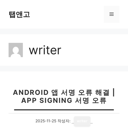
컨
텐
탭앤고
메
츠
로
뉴
건
너
writer
뛰
기
ANDROID 앱 서명 오류 해결 |
APP SIGNING 서명 오류
2025-11-25
작성자:
writer