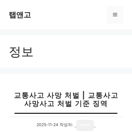
컨
텐
탭앤고
메
츠
로
뉴
건
너
정보
뛰
기
교통사고 사망 처벌 | 교통사고
사망사고 처벌 기준 징역
2025-11-24
작성자:
writer