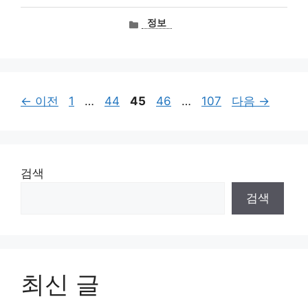
카
정보
테
고
리
페
페
페
페
페
←
이전
1
…
44
45
46
…
107
다음
→
이
이
이
이
이
지
지
지
지
지
검색
검색
최신 글