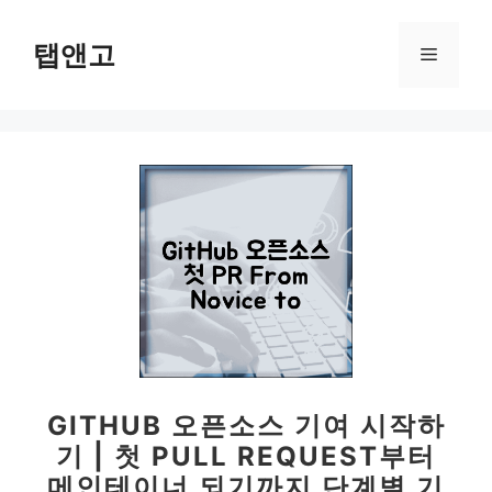
컨
텐
탭앤고
메
츠
로
뉴
건
너
뛰
기
GITHUB 오픈소스 기여 시작하
기 | 첫 PULL REQUEST부터
메인테이너 되기까지 단계별 기