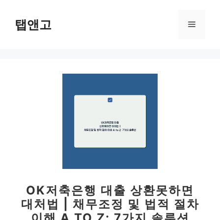
컨
텐
탭앤고
메
츠
로
뉴
건
너
뛰
기
OK저축은행 대출 상환못하면
대처법 | 채무조정 및 법적 절차
이해 A TO Z: 7가지 솔루션