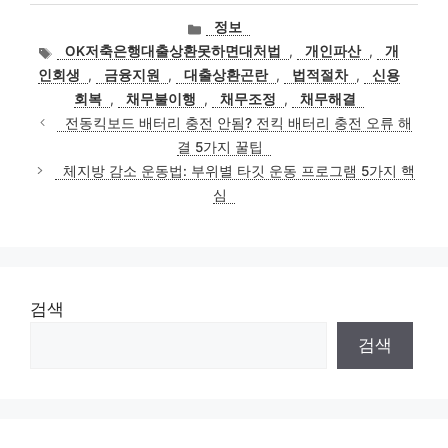
카
정보
테
태
OK저축은행대출상환못하면대처법
,
개인파산
,
개
고
그
인회생
,
금융지원
,
대출상환곤란
,
법적절차
,
신용
리
회복
,
채무불이행
,
채무조정
,
채무해결
전동킥보드 배터리 충전 안됨? 전킥 배터리 충전 오류 해
결 5가지 꿀팁
체지방 감소 운동법: 부위별 타깃 운동 프로그램 5가지 핵
심
검색
검색