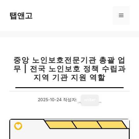
컨
텐
탭앤고
메
츠
로
뉴
건
너
뛰
기
중앙 노인보호전문기관 총괄 업
무 | 전국 노인보호 정책 수립과
지역 기관 지원 역할
2025-10-24
작성자:
writer