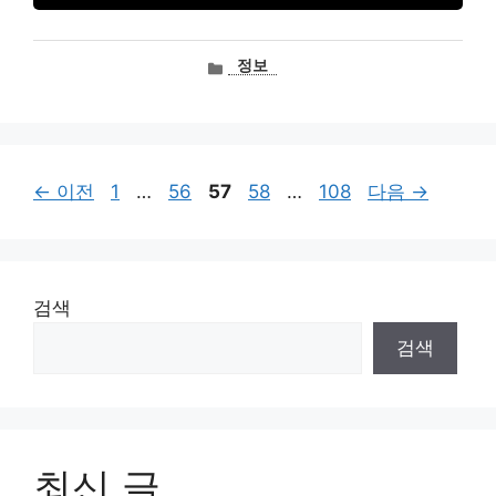
카
정보
테
고
리
페
페
페
페
페
←
이전
1
…
56
57
58
…
108
다음
→
이
이
이
이
이
지
지
지
지
지
검색
검색
최신 글