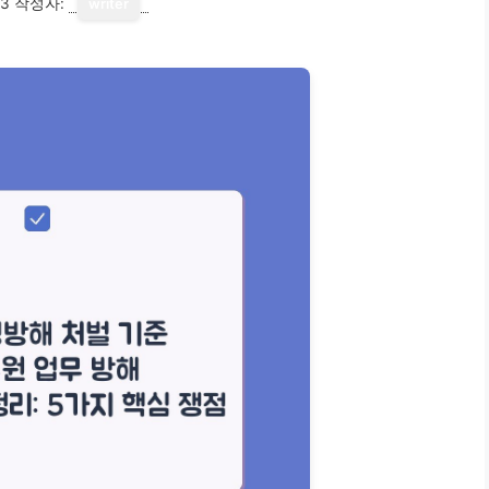
13
작성자:
writer