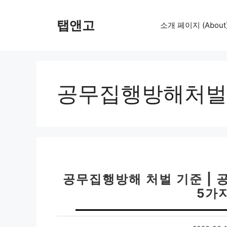
컨
텐
탭앤고
소개 페이지 (About
츠
로
건
너
뛰
공무집행방해처벌
기
공무집행방해 처벌 기준 | 
5가