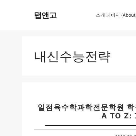
컨
텐
탭앤고
소개 페이지 (About
츠
로
건
너
뛰
내신수능전략
기
일점육수학과학전문학원 학원
A TO Z