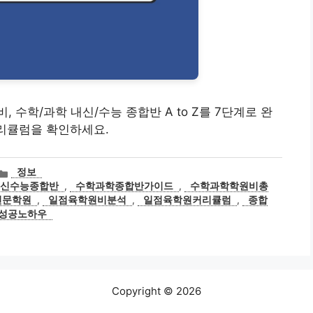
 수학/과학 내신/수능 종합반 A to Z를 7단계로 완
커리큘럼을 확인하세요.
카
정보
테
내신수능종합반
,
수학과학종합반가이드
,
수학과학학원비총
고
전문학원
,
일점육학원비분석
,
일점육학원커리큘럼
,
종합
리
성공노하우
Copyright © 2026