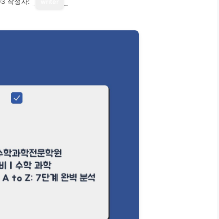
03
작성자:
writer