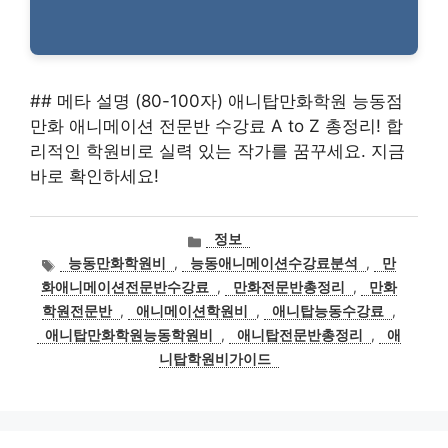
## 메타 설명 (80-100자) 애니탑만화학원 능동점
만화 애니메이션 전문반 수강료 A to Z 총정리! 합
리적인 학원비로 실력 있는 작가를 꿈꾸세요. 지금
바로 확인하세요!
카
정보
테
태
능동만화학원비
,
능동애니메이션수강료분석
,
만
고
그
화애니메이션전문반수강료
,
만화전문반총정리
,
만화
리
학원전문반
,
애니메이션학원비
,
애니탑능동수강료
,
애니탑만화학원능동학원비
,
애니탑전문반총정리
,
애
니탑학원비가이드