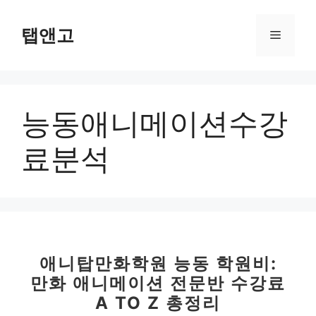
컨
텐
탭앤고
메
츠
로
뉴
건
너
능동애니메이션수강
뛰
기
료분석
애니탑만화학원 능동 학원비:
만화 애니메이션 전문반 수강료
A TO Z 총정리