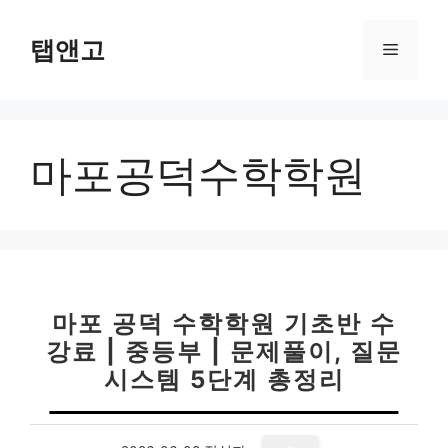
컨
텐
탭앤고
메
츠
로
뉴
건
너
마포공덕수학학원
뛰
기
마포 공덕 수학학원 기초반 수
강료 | 중등부 | 문제풀이, 질문
시스템 5단계 총정리