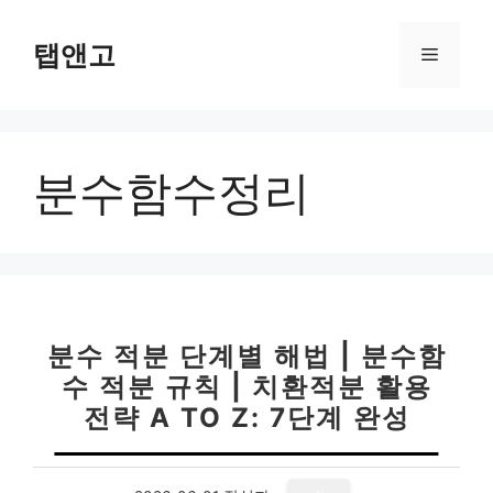
컨
텐
탭앤고
메
츠
로
뉴
건
너
분수함수정리
뛰
기
분수 적분 단계별 해법 | 분수함
수 적분 규칙 | 치환적분 활용
전략 A TO Z: 7단계 완성