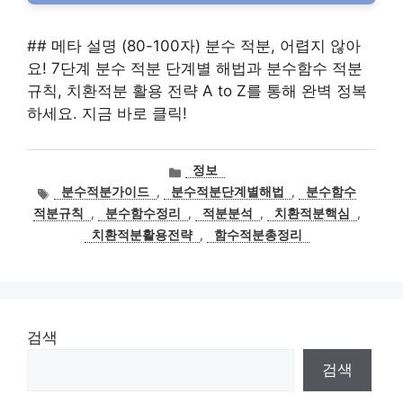
## 메타 설명 (80-100자) 분수 적분, 어렵지 않아
요! 7단계 분수 적분 단계별 해법과 분수함수 적분
규칙, 치환적분 활용 전략 A to Z를 통해 완벽 정복
하세요. 지금 바로 클릭!
카
정보
테
태
분수적분가이드
,
분수적분단계별해법
,
분수함수
고
그
적분규칙
,
분수함수정리
,
적분분석
,
치환적분핵심
,
리
치환적분활용전략
,
함수적분총정리
검색
검색