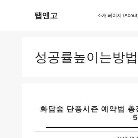
컨
텐
탭앤고
소개 페이지 (About
츠
로
건
너
뛰
성공률높이는방법
기
화담숲 단풍시즌 예약법 총정