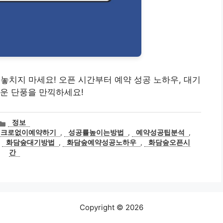
즌, 놓치지 마세요! 오픈 시간부터 예약 성공 노하우, 대기
운 단풍을 만끽하세요!
카
정보
테
매크로없이예약하기
,
성공률높이는방법
,
예약성공팁분석
,
고
,
화담숲대기방법
,
화담숲예약성공노하우
,
화담숲오픈시
리
간
Copyright © 2026