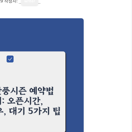
29
작성자:
writer