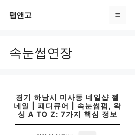
컨
텐
탭앤고
메
츠
로
뉴
건
너
속눈썹연장
뛰
기
경기 하남시 미사동 네일샵 젤
네일 | 패디큐어 | 속눈썹펌, 왁
싱 A TO Z: 7가지 핵심 정보