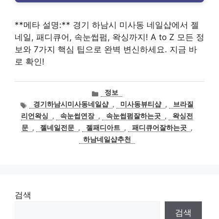
**메타 설명:** 경기 하남시 미사동 네일샵에서 젤
네일, 패디큐어, 속눈썹펌, 왁싱까지! A to Z 모든 정
보와 7가지 핵심 팁으로 완벽 변신하세요. 지금 바
로 확인!
카
정보
테
태
경기하남시미사동네일샵
,
미사동뷰티샵
,
브라질
고
그
리언왁싱
,
속눈썹연장
,
속눈썹펌잘하는곳
,
왁싱전
리
문
,
젤네일전문
,
젤패디아트
,
패디큐어잘하는곳
,
하남네일샵추천
검색
검색